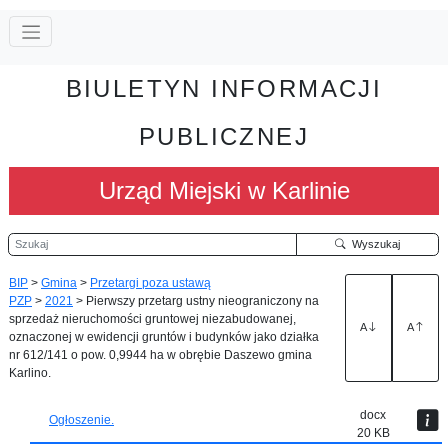
BIULETYN INFORMACJI
PUBLICZNEJ
Urząd Miejski w Karlinie
Szukaj
Wyszukaj
BIP
>
Gmina
>
Przetargi poza ustawą
PZP
>
2021
>
Pierwszy przetarg ustny nieograniczony na
sprzedaż nieruchomości gruntowej niezabudowanej,
A
A
oznaczonej w ewidencji gruntów i budynków jako działka
nr 612/141 o pow. 0,9944 ha w obrębie Daszewo gmina
Karlino.
docx
Ogłoszenie.
20 KB