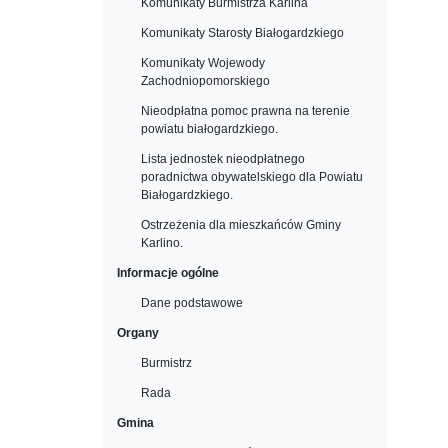
Komunikaty Burmistrza Karlina
Komunikaty Starosty Białogardzkiego
Komunikaty Wojewody
Zachodniopomorskiego
Nieodpłatna pomoc prawna na terenie
powiatu białogardzkiego.
Lista jednostek nieodpłatnego
poradnictwa obywatelskiego dla Powiatu
Białogardzkiego.
Ostrzeżenia dla mieszkańców Gminy
Karlino.
Informacje ogólne
Dane podstawowe
Organy
Burmistrz
Rada
Gmina