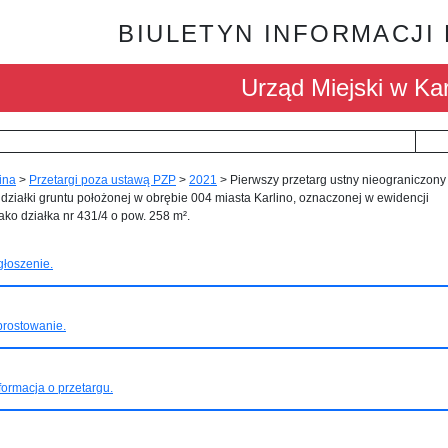
BIULETYN INFORMACJI
Urząd Miejski w Kar
ina
>
Przetargi poza ustawą PZP
>
2021
>
Pierwszy przetarg ustny nieograniczony
działki gruntu położonej w obrębie 004 miasta Karlino, oznaczonej w ewidencji
ako działka nr 431/4 o pow. 258 m².
łoszenie.
rostowanie.
formacja o przetargu.