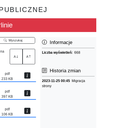
 PUBLICZNEJ
linie
Wyszukaj
Informacje
 na
Liczba wyświetleń:
668
A
A
Historia zmian
pdf
233 KB
2023-11-25 00:45
Migracja
strony
pdf
397 KB
pdf
106 KB