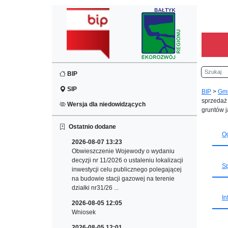
Szukaj
BIP
SIP
BIP
>
Gm
sprzedaż 
Wersja dla niedowidzących
gruntów j
Ostatnio dodane
Og
2026-08-07 13:23
Obwieszczenie Wojewody o wydaniu
decyzji nr 11/2026 o ustaleniu lokalizacji
Sp
inwestycji celu publicznego polegającej
na budowie stacji gazowej na terenie
działki nr31/26 ...
In
2026-08-05 12:05
Wniosek
2026-08-05 12:01