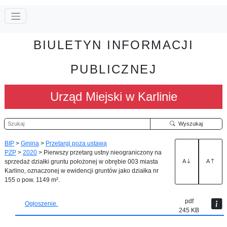
BIULETYN INFORMACJI
PUBLICZNEJ
Urząd Miejski w Karlinie
Szukaj
Wyszukaj
BIP
>
Gmina
>
Przetargi poza ustawą
PZP
>
2020
>
Pierwszy przetarg ustny nieograniczony na
sprzedaż działki gruntu położonej w obrębie 003 miasta
A
A
Karlino, oznaczonej w ewidencji gruntów jako działka nr
155 o pow. 1149 m².
pdf
Ogłoszenie.
245 KB