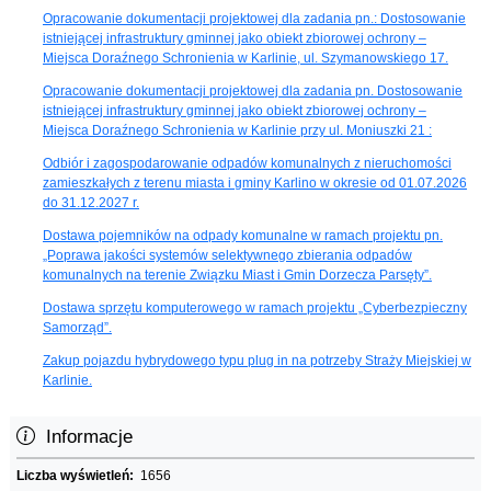
Opracowanie dokumentacji projektowej dla zadania pn.: Dostosowanie
istniejącej infrastruktury gminnej jako obiekt zbiorowej ochrony –
Miejsca Doraźnego Schronienia w Karlinie, ul. Szymanowskiego 17.
Opracowanie dokumentacji projektowej dla zadania pn. Dostosowanie
istniejącej infrastruktury gminnej jako obiekt zbiorowej ochrony –
Miejsca Doraźnego Schronienia w Karlinie przy ul. Moniuszki 21 :
Odbiór i zagospodarowanie odpadów komunalnych z nieruchomości
zamieszkałych z terenu miasta i gminy Karlino w okresie od 01.07.2026
do 31.12.2027 r.
Dostawa pojemników na odpady komunalne w ramach projektu pn.
„Poprawa jakości systemów selektywnego zbierania odpadów
komunalnych na terenie Związku Miast i Gmin Dorzecza Parsęty”.
Dostawa sprzętu komputerowego w ramach projektu „Cyberbezpieczny
Samorząd”.
Zakup pojazdu hybrydowego typu plug in na potrzeby Straży Miejskiej w
Karlinie.
Informacje
Liczba wyświetleń:
1656