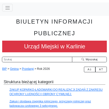
BIULETYN INFORMACJI
PUBLICZNEJ
Urząd Miejski w Karlinie
Szukaj
Wyszukaj
BIP
>
Gmina
>
Przetargi
>
Rok 2026
A
A
Struktura bieżącej kategorii
ZAKUP KOPARKO-ŁADOWARKI DO REALIZACJI ZADAŃ Z ZAKRESU
OCHRONY LUDNOŚCI I OBRONY CYWILNEJ.
Zakup i dostawa ciągnika rolniczego, przyczepy rolniczej oraz
ładowacza czołowego 3 sekcyjnego.