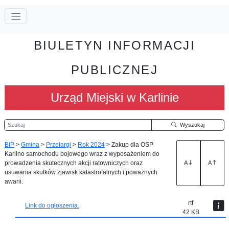
BIULETYN INFORMACJI
PUBLICZNEJ
Urząd Miejski w Karlinie
Szukaj
Wyszukaj
BIP
>
Gmina
>
Przetargi
>
Rok 2024
>
Zakup dla OSP
Karlino samochodu bojowego wraz z wyposażeniem do
prowadzenia skutecznych akcji ratowniczych oraz
A
A
usuwania skutków zjawisk katastrofalnych i poważnych
awarii.
rtf
Link do ogłoszenia.
42 KB