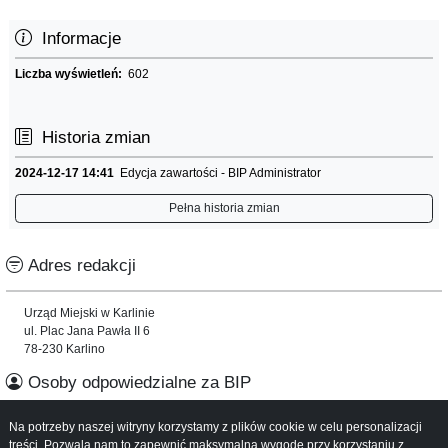
Informacje
Liczba wyświetleń:
602
Historia zmian
2024-12-17 14:41
Edycja zawartości - BIP Administrator
Pełna historia zmian
Adres redakcji
Urząd Miejski w Karlinie
ul. Plac Jana Pawła II 6
78-230 Karlino
Osoby odpowiedzialne za BIP
Na potrzeby naszej witryny korzystamy z plików cookie w celu personalizacji
Informacje o serwisie
treści. Pozwala nam to zapewnić maksymalną wygodę przy korzystaniu z