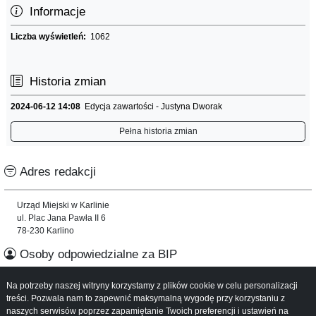
Informacje
Liczba wyświetleń:
1062
Historia zmian
2024-06-12 14:08
Edycja zawartości - Justyna Dworak
Pełna historia zmian
Adres redakcji
Urząd Miejski w Karlinie
ul. Plac Jana Pawła II 6
78-230 Karlino
Osoby odpowiedzialne za BIP
Na potrzeby naszej witryny korzystamy z plików cookie w celu personalizacji
Informacje o serwisie
treści. Pozwala nam to zapewnić maksymalną wygodę przy korzystaniu z
naszych serwisów poprzez zapamiętanie Twoich preferencji i ustawień na