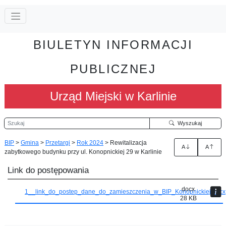
BIULETYN INFORMACJI
PUBLICZNEJ
Urząd Miejski w Karlinie
Szukaj
Wyszukaj
BIP
>
Gmina
>
Przetargi
>
Rok 2024
>
Rewitalizacja
A
A
zabytkowego budynku przy ul. Konopnickiej 29 w Karlinie
Link do postępowania
docx
1__link_do_postep_dane_do_zamieszczenia_w_BIP_Konopnickiej.docx
28 KB