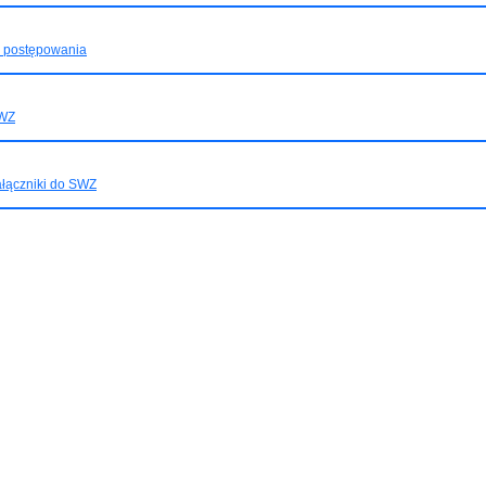
D postępowania
WZ
łączniki do SWZ