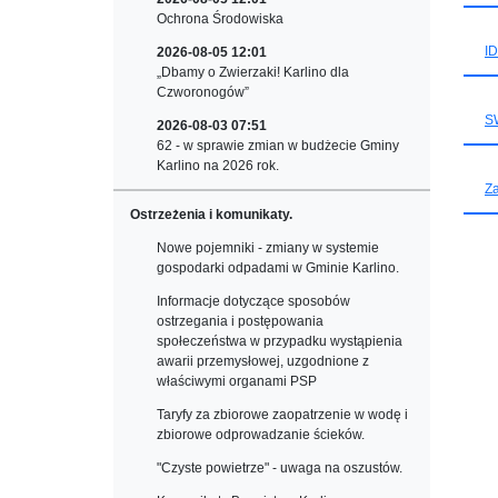
Ochrona Środowiska
I
2026-08-05 12:01
„Dbamy o Zwierzaki! Karlino dla
Czworonogów”
S
2026-08-03 07:51
62 - w sprawie zmian w budżecie Gminy
Karlino na 2026 rok.
Za
Ostrzeżenia i komunikaty.
Nowe pojemniki - zmiany w systemie
gospodarki odpadami w Gminie Karlino.
Informacje dotyczące sposobów
ostrzegania i postępowania
społeczeństwa w przypadku wystąpienia
awarii przemysłowej, uzgodnione z
właściwymi organami PSP
Taryfy za zbiorowe zaopatrzenie w wodę i
zbiorowe odprowadzanie ścieków.
"Czyste powietrze" - uwaga na oszustów.