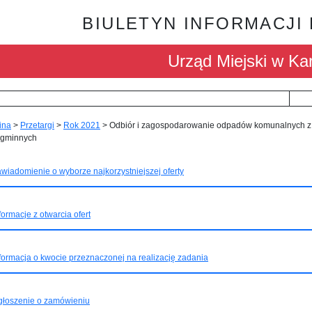
BIULETYN INFORMACJI
Urząd Miejski w Kar
ina
>
Przetargi
>
Rok 2021
>
Odbiór i zagospodarowanie odpadów komunalnych z
 gminnych
wiadomienie o wyborze najkorzystniejszej oferty
formacje z otwarcia ofert
formacja o kwocie przeznaczonej na realizację zadania
głoszenie o zamówieniu