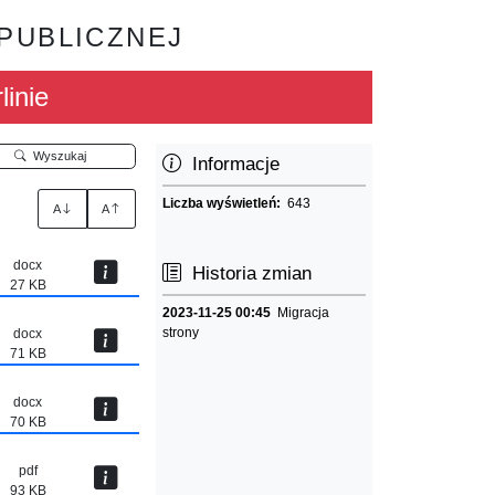
 PUBLICZNEJ
linie
Wyszukaj
Informacje
Liczba wyświetleń:
643
A
A
docx
Historia zmian
27 KB
2023-11-25 00:45
Migracja
strony
docx
71 KB
docx
70 KB
pdf
93 KB