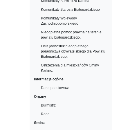
Komunikaty Burmistrza Karlina
Komunikaty Starosty Białogardzkiego
Komunikaty Wojewody
Zachodniopomorskiego
Nieodpłatna pomoc prawna na terenie
powiatu białogardzkiego.
Lista jednostek nieodpłatnego
poradnictwa obywatelskiego dla Powiatu
Białogardzkiego.
Ostrzeżenia dla mieszkańców Gminy
Karlino.
Informacje ogólne
Dane podstawowe
Organy
Burmistrz
Rada
Gmina