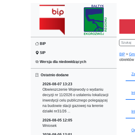
Szukaj
BIP
SIP
BIP
>
Gm
obiektów
Wersja dla niedowidzących
Za
Ostatnio dodane
2026-08-07 13:23
Obwieszczenie Wojewody o wydaniu
In
decyzji nr 11/2026 o ustaleniu lokalizacji
inwestycji celu publicznego polegającej
na budowie stacji gazowej na terenie
działki nr31/26 ...
In
2026-08-05 12:05
Wniosek
O
2026-08-05 12:01