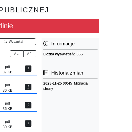
 PUBLICZNEJ
linie
Wyszukaj
Informacje
A
A
Liczba wyświetleń:
665
pdf
37 KB
Historia zmian
2023-11-25 00:45
Migracja
pdf
strony
36 KB
pdf
36 KB
pdf
39 KB