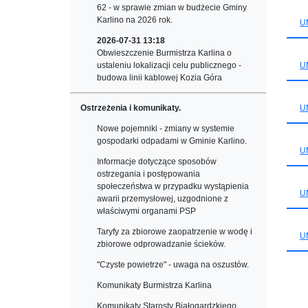
62 - w sprawie zmian w budżecie Gminy
Karlino na 2026 rok.
UM
2026-07-31 13:18
Obwieszczenie Burmistrza Karlina o
UM
ustaleniu lokalizacji celu publicznego -
budowa linii kablowej Kozia Góra
UM
Ostrzeżenia i komunikaty.
Nowe pojemniki - zmiany w systemie
gospodarki odpadami w Gminie Karlino.
UM
Informacje dotyczące sposobów
ostrzegania i postępowania
społeczeństwa w przypadku wystąpienia
UM
awarii przemysłowej, uzgodnione z
właściwymi organami PSP
Taryfy za zbiorowe zaopatrzenie w wodę i
UM
zbiorowe odprowadzanie ścieków.
"Czyste powietrze" - uwaga na oszustów.
Komunikaty Burmistrza Karlina
Komunikaty Starosty Białogardzkiego