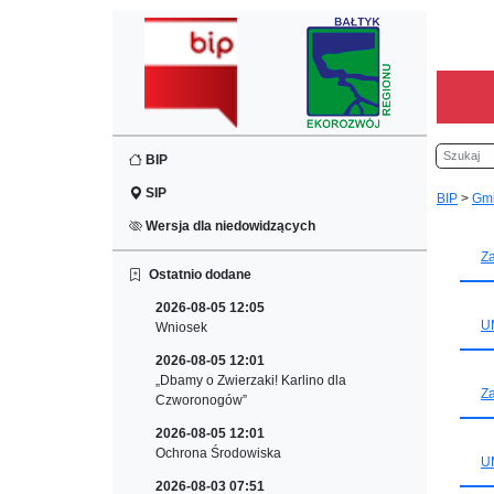
Szukaj
BIP
SIP
BIP
>
Gm
Wersja dla niedowidzących
Za
Ostatnio dodane
2026-08-05 12:05
U
Wniosek
2026-08-05 12:01
„Dbamy o Zwierzaki! Karlino dla
Za
Czworonogów”
2026-08-05 12:01
Ochrona Środowiska
UM
2026-08-03 07:51