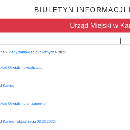
BIULETYN INFORMACJI
Urząd Miejski w Kar
ina
>
Plany zamówień publicznych
>
2022
kład Oświaty - aktualizacja.
M Karlino
kład Oświaty - plan zamówień.
 Karlino - aktualizacja 03.03.2022r.