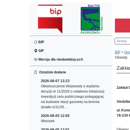
Szukaj
BIP
SIP
BIP
>
Gm
Oświaty
Wersja dla niedowidzących
Zakła
Ostatnio dodane
2026-08-07 13:23
Obwieszczenie Wojewody o wydaniu
Zakład 
decyzji nr 11/2026 o ustaleniu lokalizacji
inwestycji celu publicznego polegającej
Siedzib
na budowie stacji gazowej na terenie
działki nr31/26 ...
ul. Kono
78-230 
2026-08-05 12:05
Wniosek
Głów
2026-08-05 12:01