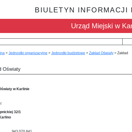
BIULETYN INFORMACJI
Urząd Miejski w Kar
ina
>
Jednostki organizacyjne
>
Jednostki budżetowe
>
Zakład Oświaty
>
Zakład
d Oświaty
Oświaty w Karlinie
a:
pnickiej 32/1
Karlino
ny 943 070 841