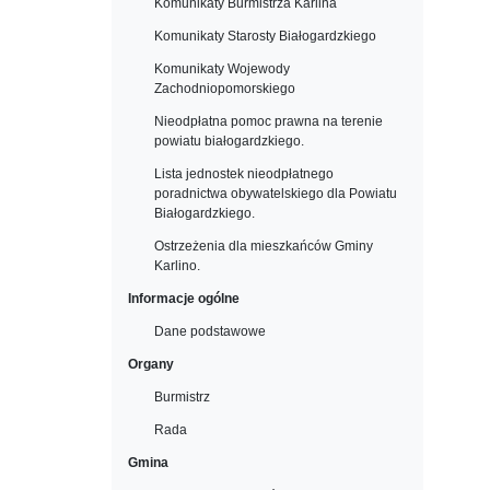
Komunikaty Burmistrza Karlina
Komunikaty Starosty Białogardzkiego
Komunikaty Wojewody
Zachodniopomorskiego
Nieodpłatna pomoc prawna na terenie
powiatu białogardzkiego.
Lista jednostek nieodpłatnego
poradnictwa obywatelskiego dla Powiatu
Białogardzkiego.
Ostrzeżenia dla mieszkańców Gminy
Karlino.
Informacje ogólne
Dane podstawowe
Organy
Burmistrz
Rada
Gmina