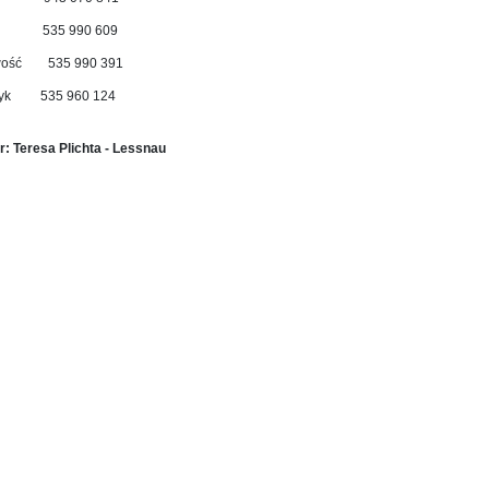
 535 990 609
owość 535 990 391
matyk 535 960 124
r: Teresa Plichta - Lessnau