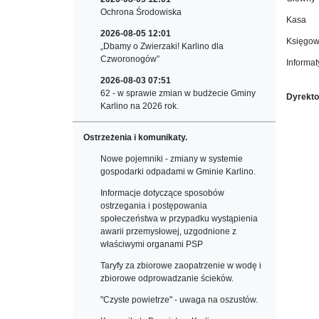
Ochrona Środowiska
Kasa
2026-08-05 12:01
Księg
„Dbamy o Zwierzaki! Karlino dla
Czworonogów”
Infor
2026-08-03 07:51
62 - w sprawie zmian w budżecie Gminy
Dyrekto
Karlino na 2026 rok.
Ostrzeżenia i komunikaty.
Nowe pojemniki - zmiany w systemie
gospodarki odpadami w Gminie Karlino.
Informacje dotyczące sposobów
ostrzegania i postępowania
społeczeństwa w przypadku wystąpienia
awarii przemysłowej, uzgodnione z
właściwymi organami PSP
Taryfy za zbiorowe zaopatrzenie w wodę i
zbiorowe odprowadzanie ścieków.
"Czyste powietrze" - uwaga na oszustów.